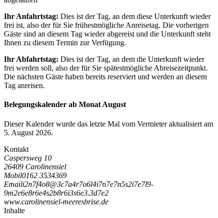
Ihr Anfahrtstag:
Dies ist der Tag, an dem diese Unterkunft wieder
frei ist, also der für Sie frühestmögliche Anreisetag. Die vorherigen
Gäste sind an diesem Tag wieder abgereist und die Unterkunft steht
Ihnen zu diesem Termin zur Verfügung.
Ihr Abfahrtstag:
Dies ist der Tag, an dem die Unterkunft wieder
frei werden soll, also der für Sie spätestmögliche Abreisezeitpunkt.
Die nächsten Gäste haben bereits reserviert und werden an diesem
Tag anreisen.
Belegungskalender ab Monat August
Dieser Kalender wurde das letzte Mal vom Vermieter aktualisiert am
5. August 2026.
Kontakt
Caspersweg 10
26409 Carolinensiel
Mobil
0162 3534369
Email
i
2
n
7
f
4
o
8
@
3
c
7
a
4
r
7
o
6
l
4
i
7
n
7
e
7
n
5
s
2
i
7
e
7
l
9
-
9
m
2
e
6
e
8
r
6
e
4
s
2
b
8
r
6
i
3
s
6
e
3
.
3
d
7
e
2
www.carolinensiel-meeresbrise.de
Inhalte