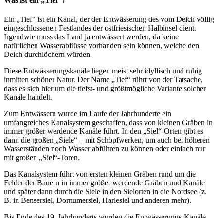
Was ist ein „Tief“?
Ein „Tief“ ist ein Kanal, der der Entwässerung des vom Deich völlig
eingeschlossenen Festlandes der ostfriesischen Halbinsel dient.
Irgendwie muss das Land ja entwässert werden, da keine
natürlichen Wasserabflüsse vorhanden sein können, welche den
Deich durchlöchern würden.
Diese Entwässerungskanäle liegen meist sehr idyllisch und ruhig
inmitten schöner Natur. Der Name „Tief“ rührt von der Tatsache,
dass es sich hier um die tiefst- und größtmögliche Variante solcher
Kanäle handelt.
Zum Entwässern wurde im Laufe der Jahrhunderte ein
umfangreiches Kanalsystem geschaffen, dass von kleinen Gräben in
immer größer werdende Kanäle führt. In den „Siel“-Orten gibt es
dann die großen „Siele“ – mit Schöpfwerken, um auch bei höheren
Wasserständen noch Wasser abführen zu können oder einfach nur
mit großen „Siel“-Toren.
Das Kanalsystem führt von ersten kleinen Gräben rund um die
Felder der Bauern in immer größer werdende Gräben und Kanäle
und später dann durch die Siele in den Sielorten in die Nordsee (z.
B. in Bensersiel, Dornumersiel, Harlesiel und anderen mehr).
Bis Ende des 19. Jahrhunderts wurden die Entwässerungs-Kanäle